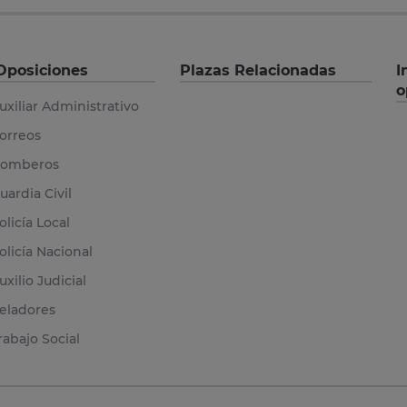
Oposiciones
Plazas Relacionadas
I
o
uxiliar Administrativo
orreos
omberos
uardia Civil
olicía Local
olicía Nacional
uxilio Judicial
eladores
rabajo Social