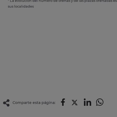
* La evolución del número de ofertas y de las plazas ofertadas e
sus localidades
Comparte esta página: