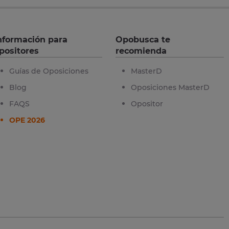
nformación para
Opobusca te
positores
recomienda
Guías de Oposiciones
MasterD
Blog
Oposiciones MasterD
FAQS
Opositor
OPE 2026