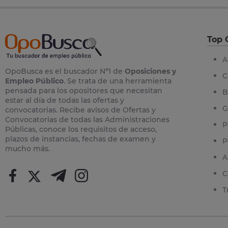
Top 
A
OpoBusca es el buscador Nº1 de
Oposiciones y
C
Empleo Público
. Se trata de una herramienta
pensada para los opositores que necesitan
B
estar al día de todas las ofertas y
G
convocatorias. Recibe avisos de Ofertas y
Convocatorias de todas las Administraciones
P
Públicas, conoce los requisitos de acceso,
plazos de instancias, fechas de examen y
P
mucho más.
A
C
T