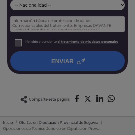
Información básica de protección de datos:
Corresponsables del tratamiento: Empresas DAVANTE
Finalidad: Atender su solicitud de información y
prospección comercial
Derechos: Puede acceder, rectificar y suprimir sus datos,
He leído y consiento
el tratamiento de mis datos personales
así como otros derechos tal y como se explica en nuestra
política de privacidad
.
ENVIAR
Comparte esta página:
Inicio
Ofertas en Diputación Provincial de Segovia
Oposiciones de Técnico Jurídico en Diputación Provincial de Segovia (Segovia)