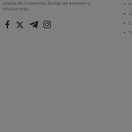
plazos de instancias, fechas de examen y
P
mucho más.
A
C
T