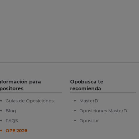
nformación para
Opobusca te
positores
recomienda
Guías de Oposiciones
MasterD
Blog
Oposiciones MasterD
FAQS
Opositor
OPE 2026