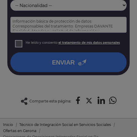
Información básica de protección de datos:
Corresponsables del tratamiento: Empresas DAVANTE
Finalidad: Atender su solicitud de información y
prospección comercial
Derechos: Puede acceder, rectificar y suprimir sus datos,
He leído y consiento
el tratamiento de mis datos personales
así como otros derechos tal y como se explica en nuestra
política de privacidad
.
ENVIAR
Comparte esta página:
Inicio
Técnico de Integración Social en Servicios Sociales
Ofertas en Gerona
Oposiciones de Oposiciones Integrador Social en Palafrugell (Gerona)