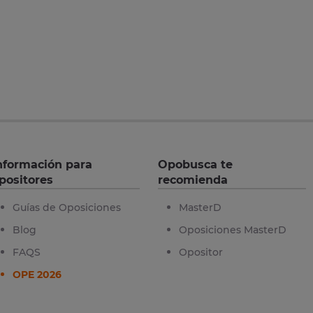
nformación para
Opobusca te
positores
recomienda
Guías de Oposiciones
MasterD
Blog
Oposiciones MasterD
FAQS
Opositor
OPE 2026