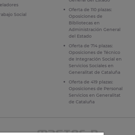
eladores
Oferta de 110 plazas:
rabajo Social
Oposiciones de
Bibliotecas en
Administración General
del Estado
Oferta de 714 plazas:
Oposiciones de Técnico
de Integración Social en
Servicios Sociales en
Generalitat de Cataluña
Oferta de 419 plazas:
Oposiciones de Personal
Servicios en Generalitat
de Cataluña