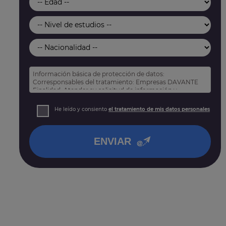
Información básica de protección de datos:
Corresponsables del tratamiento: Empresas DAVANTE
Finalidad: Atender su solicitud de información y
prospección comercial
Derechos: Puede acceder, rectificar y suprimir sus
He leído y consiento
el tratamiento de mis datos personales
datos, así como otros derechos tal y como se explica
en nuestra
política de privacidad
.
ENVIAR