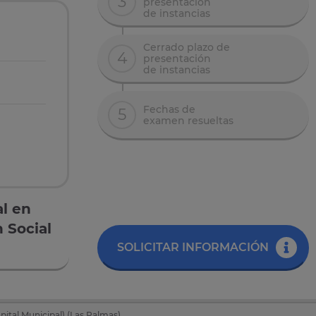
3
presentación
de instancias
Cerrado plazo de
4
presentación
de instancias
Fechas de
5
examen resueltas
al en
 Social
SOLICITAR INFORMACIÓN
ital Municipal) (Las Palmas)