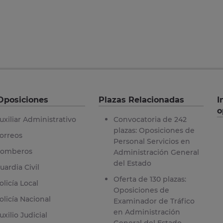
Oposiciones
Plazas Relacionadas
I
o
uxiliar Administrativo
Convocatoria de 242
plazas: Oposiciones de
orreos
Personal Servicios en
omberos
Administración General
del Estado
uardia Civil
Oferta de 130 plazas:
olicía Local
Oposiciones de
olicía Nacional
Examinador de Tráfico
en Administración
uxilio Judicial
General del Estado