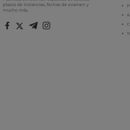
plazos de instancias, fechas de examen y
P
mucho más.
A
C
T