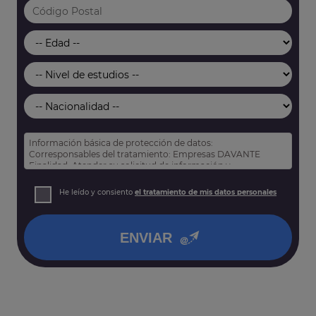
Información básica de protección de datos:
Corresponsables del tratamiento: Empresas DAVANTE
Finalidad: Atender su solicitud de información y
prospección comercial
Derechos: Puede acceder, rectificar y suprimir sus datos,
He leído y consiento
el tratamiento de mis datos personales
así como otros derechos tal y como se explica en nuestra
política de privacidad
.
ENVIAR