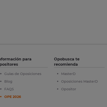
nformación para
Opobusca te
positores
recomienda
Guías de Oposiciones
MasterD
Blog
Oposiciones MasterD
FAQS
Opositor
OPE 2026