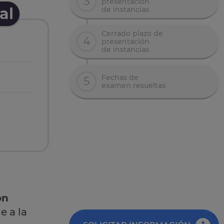
3
presentación
al
de instancias
Cerrado plazo de
4
presentación
de instancias
Fechas de
5
examen resueltas
ón
e a la