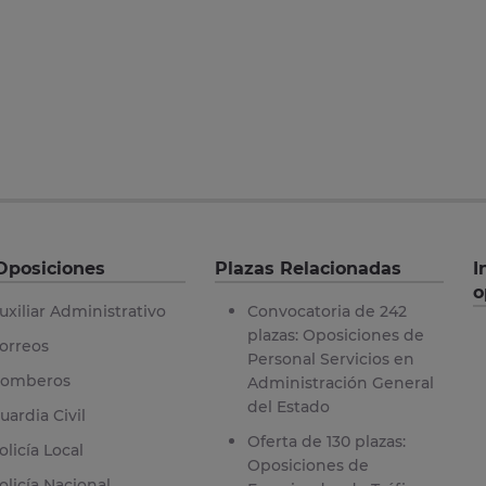
Oposiciones
Plazas Relacionadas
I
o
uxiliar Administrativo
Convocatoria de 242
plazas: Oposiciones de
orreos
Personal Servicios en
omberos
Administración General
del Estado
uardia Civil
Oferta de 130 plazas:
olicía Local
Oposiciones de
olicía Nacional