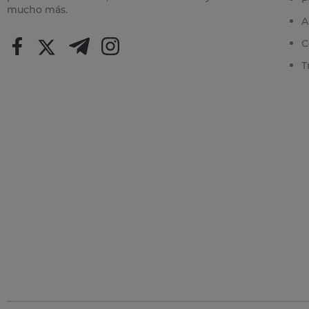
mucho más.
A
C
T