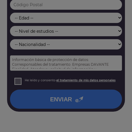
Información básica de protección de datos:
Corresponsables del tratamiento: Empresas DAVANTE
Finalidad: Atender su solicitud de información y
prospección comercial
Derechos: Puede acceder, rectificar y suprimir sus datos,
He leído y consiento
el tratamiento de mis datos personales
así como otros derechos tal y como se explica en nuestra
política de privacidad
.
ENVIAR