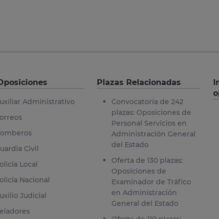
Oposiciones
Plazas Relacionadas
I
o
uxiliar Administrativo
Convocatoria de 242
plazas: Oposiciones de
orreos
Personal Servicios en
omberos
Administración General
del Estado
uardia Civil
Oferta de 130 plazas:
olicía Local
Oposiciones de
olicía Nacional
Examinador de Tráfico
en Administración
uxilio Judicial
General del Estado
eladores
Oferta de 110 plazas: