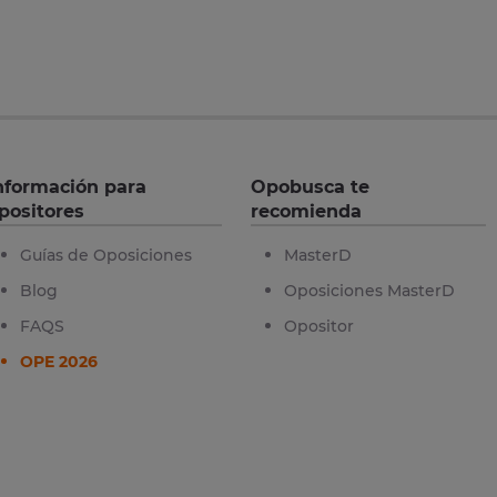
nformación para
Opobusca te
positores
recomienda
Guías de Oposiciones
MasterD
Blog
Oposiciones MasterD
FAQS
Opositor
OPE 2026