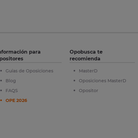
nformación para
Opobusca te
positores
recomienda
Guías de Oposiciones
MasterD
Blog
Oposiciones MasterD
FAQS
Opositor
OPE 2026