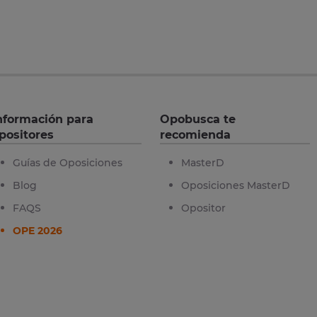
nformación para
Opobusca te
positores
recomienda
Guías de Oposiciones
MasterD
Blog
Oposiciones MasterD
FAQS
Opositor
OPE 2026