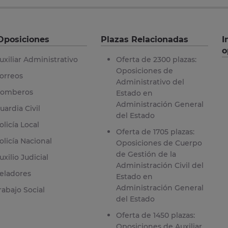
Oposiciones
Plazas Relacionadas
I
o
uxiliar Administrativo
Oferta de 2300 plazas:
Oposiciones de
orreos
Administrativo del
omberos
Estado en
Administración General
uardia Civil
del Estado
olicía Local
Oferta de 1705 plazas:
olicía Nacional
Oposiciones de Cuerpo
de Gestión de la
uxilio Judicial
Administración Civil del
eladores
Estado en
Administración General
rabajo Social
del Estado
Oferta de 1450 plazas:
Oposiciones de Auxiliar