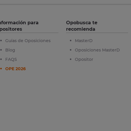
nformación para
Opobusca te
positores
recomienda
Guías de Oposiciones
MasterD
Blog
Oposiciones MasterD
FAQS
Opositor
OPE 2026