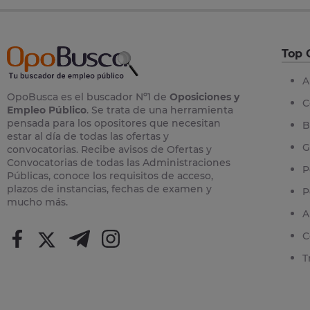
Top 
A
OpoBusca es el buscador Nº1 de
Oposiciones y
C
Empleo Público
. Se trata de una herramienta
pensada para los opositores que necesitan
B
estar al día de todas las ofertas y
G
convocatorias. Recibe avisos de Ofertas y
Convocatorias de todas las Administraciones
P
Públicas, conoce los requisitos de acceso,
plazos de instancias, fechas de examen y
P
mucho más.
A
C
T