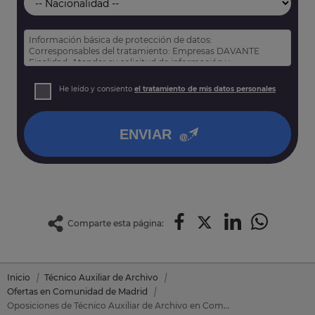
Información básica de protección de datos:
Corresponsables del tratamiento: Empresas DAVANTE
Finalidad: Atender su solicitud de información y
prospección comercial
Derechos: Puede acceder, rectificar y suprimir sus datos,
He leído y consiento
el tratamiento de mis datos personales
así como otros derechos tal y como se explica en nuestra
política de privacidad
.
ENVIAR
Comparte esta página:
Inicio
Técnico Auxiliar de Archivo
Ofertas en Comunidad de Madrid
Oposiciones de Técnico Auxiliar de Archivo en Comunidad de Madrid