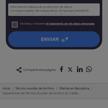
Información básica de protección de datos:
Corresponsables del tratamiento: Empresas DAVANTE
Finalidad: Atender su solicitud de información y
prospección comercial
Derechos: Puede acceder, rectificar y suprimir sus datos,
He leído y consiento
el tratamiento de mis datos personales
así como otros derechos tal y como se explica en nuestra
política de privacidad
.
ENVIAR
Comparte esta página:
Inicio
Técnico Auxiliar de Archivo
Ofertas en Barcelona
Oposiciones de Técnico Auxiliar de Archivo en Caldes D'estrac (Barcelona)