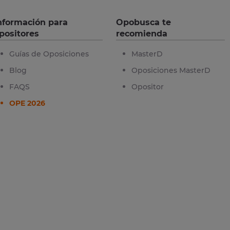
nformación para
Opobusca te
positores
recomienda
Guías de Oposiciones
MasterD
Blog
Oposiciones MasterD
FAQS
Opositor
OPE 2026