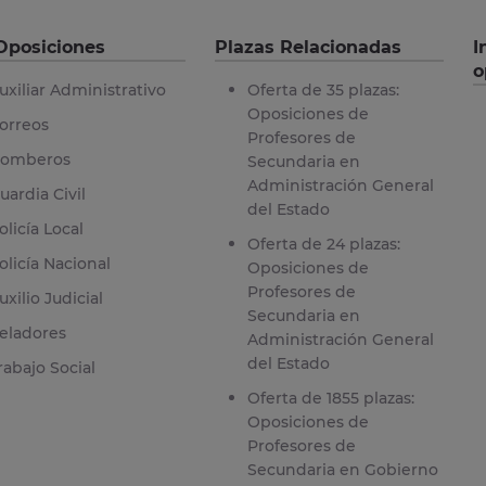
Oposiciones
Plazas Relacionadas
I
o
uxiliar Administrativo
Oferta de 35 plazas:
Oposiciones de
orreos
Profesores de
omberos
Secundaria en
Administración General
uardia Civil
del Estado
olicía Local
Oferta de 24 plazas:
olicía Nacional
Oposiciones de
Profesores de
uxilio Judicial
Secundaria en
eladores
Administración General
del Estado
rabajo Social
Oferta de 1855 plazas:
Oposiciones de
Profesores de
Secundaria en Gobierno