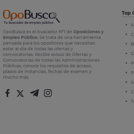
Top 
A
OpoBusca es el buscador Nº1 de
Oposiciones y
C
Empleo Público
. Se trata de una herramienta
pensada para los opositores que necesitan
B
estar al día de todas las ofertas y
G
convocatorias. Recibe avisos de Ofertas y
Convocatorias de todas las Administraciones
P
Públicas, conoce los requisitos de acceso,
plazos de instancias, fechas de examen y
P
mucho más.
A
C
T