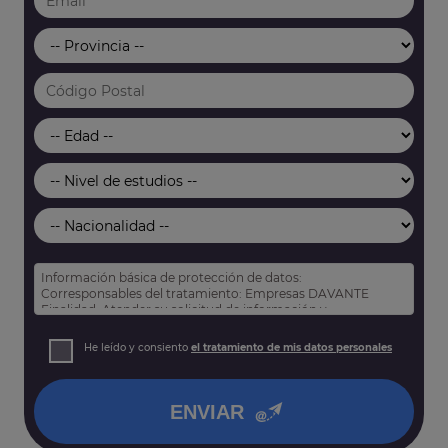
Información básica de protección de datos:
Corresponsables del tratamiento: Empresas DAVANTE
Finalidad: Atender su solicitud de información y
prospección comercial
Derechos: Puede acceder, rectificar y suprimir sus datos,
He leído y consiento
el tratamiento de mis datos personales
así como otros derechos tal y como se explica en nuestra
política de privacidad
.
ENVIAR