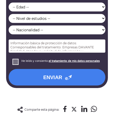
Información básica de protección de datos:
Corresponsables del tratamiento: Empresas DAVANTE
Finalidad: Atender su solicitud de información y
prospección comercial
Derechos: Puede acceder, rectificar y suprimir sus datos,
He leído y consiento
el tratamiento de mis datos personales
así como otros derechos tal y como se explica en nuestra
política de privacidad
.
ENVIAR
Comparte esta página: