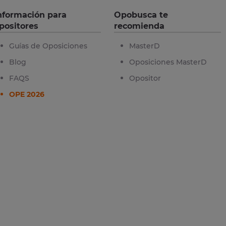
nformación para
Opobusca te
positores
recomienda
Guías de Oposiciones
MasterD
Blog
Oposiciones MasterD
FAQS
Opositor
OPE 2026