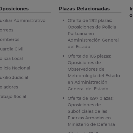
Oposiciones
Plazas Relacionadas
I
o
uxiliar Administrativo
Oferta de 292 plazas:
Oposiciones de Policia
orreos
Portuaria en
omberos
Administración General
del Estado
uardia Civil
Oferta de 105 plazas:
olicía Local
Oposiciones de
olicía Nacional
Observadores de
Meteorología del Estado
uxilio Judicial
en Administración
eladores
General del Estado
rabajo Social
Oferta de 1597 plazas:
Oposiciones de
Suboficiales de las
Fuerzas Armadas en
Ministerio de Defensa