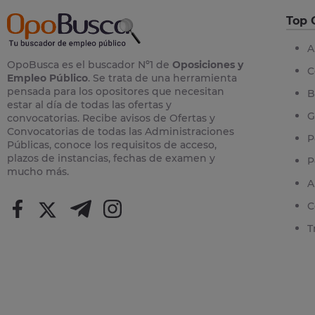
Top 
A
OpoBusca es el buscador Nº1 de
Oposiciones y
C
Empleo Público
. Se trata de una herramienta
pensada para los opositores que necesitan
B
estar al día de todas las ofertas y
G
convocatorias. Recibe avisos de Ofertas y
Convocatorias de todas las Administraciones
P
Públicas, conoce los requisitos de acceso,
plazos de instancias, fechas de examen y
P
mucho más.
A
C
T