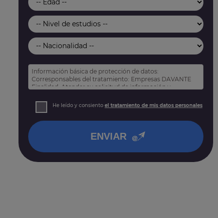
Información básica de protección de datos:
Corresponsables del tratamiento: Empresas DAVANTE
Finalidad: Atender su solicitud de información y
prospección comercial
Derechos: Puede acceder, rectificar y suprimir sus
He leído y consiento
el tratamiento de mis datos personales
datos, así como otros derechos tal y como se explica
en nuestra
política de privacidad
.
ENVIAR