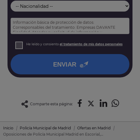
Información básica de protección de datos:
Corresponsables del tratamiento: Empresas DAVANTE
Finalidad: Atender su solicitud de información y
prospección comercial
Derechos: Puede acceder, rectificar y suprimir sus datos,
He leído y consiento
el tratamiento de mis datos personales
así como otros derechos tal y como se explica en nuestra
política de privacidad
.
ENVIAR
Comparte esta página:
Inicio
Policía Municipal de Madrid
Ofertas en Madrid
Oposiciones de Policía Municipal Madrid en Escorial, El (Madrid)