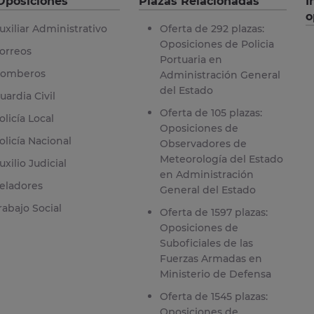
Oposiciones
Plazas Relacionadas
I
o
uxiliar Administrativo
Oferta de 292 plazas:
Oposiciones de Policia
orreos
Portuaria en
omberos
Administración General
del Estado
uardia Civil
Oferta de 105 plazas:
olicía Local
Oposiciones de
olicía Nacional
Observadores de
Meteorología del Estado
uxilio Judicial
en Administración
eladores
General del Estado
rabajo Social
Oferta de 1597 plazas:
Oposiciones de
Suboficiales de las
Fuerzas Armadas en
Ministerio de Defensa
Oferta de 1545 plazas:
Oposiciones de