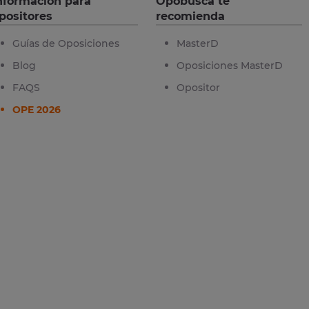
nformación para
Opobusca te
positores
recomienda
Guías de Oposiciones
MasterD
Blog
Oposiciones MasterD
FAQS
Opositor
OPE 2026