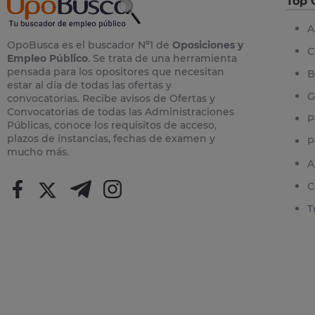
Top 
A
OpoBusca es el buscador Nº1 de
Oposiciones y
C
Empleo Público
. Se trata de una herramienta
pensada para los opositores que necesitan
B
estar al día de todas las ofertas y
G
convocatorias. Recibe avisos de Ofertas y
Convocatorias de todas las Administraciones
P
Públicas, conoce los requisitos de acceso,
plazos de instancias, fechas de examen y
P
mucho más.
A
C
T