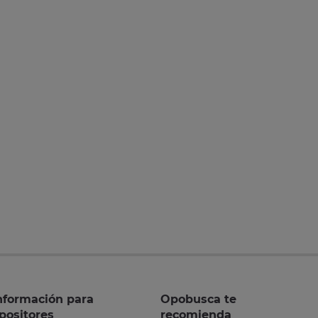
nformación para
Opobusca te
positores
recomienda