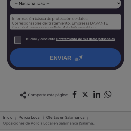
Información básica de protección de datos:
Corresponsables del tratamiento: Empresas DAVANTE
Finalidad: Atender su solicitud de información y
prospección comercial
Derechos: Puede acceder, rectificar y suprimir sus datos,
He leído y consiento
el tratamiento de mis datos personales
así como otros derechos tal y como se explica en nuestra
política de privacidad
.
ENVIAR
Comparte esta página:
Inicio
Policía Local
Ofertas en Salamanca
Oposiciones de Policía Local en Salamanca (Salamanca)