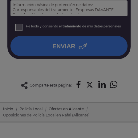
Información básica de protección de datos:
Corresponsables del tratamiento: Empresas DAVANTE
Finalidad: Atender su solicitud de información y
prospección comercial
Derechos: Puede acceder, rectificar y suprimir sus datos,
He leído y consiento
el tratamiento de mis datos personales
así como otros derechos tal y como se explica en nuestra
política de privacidad
.
ENVIAR
Comparte esta página:
Inicio
Policía Local
Ofertas en Alicante
Oposiciones de Policía Local en Rafal (Alicante)