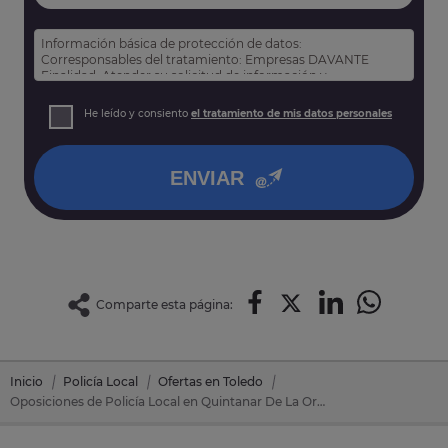
Información básica de protección de datos:
Corresponsables del tratamiento: Empresas DAVANTE
Finalidad: Atender su solicitud de información y
prospección comercial
Derechos: Puede acceder, rectificar y suprimir sus datos,
He leído y consiento
el tratamiento de mis datos personales
así como otros derechos tal y como se explica en nuestra
política de privacidad
.
ENVIAR
Comparte esta página:
Inicio
Policía Local
Ofertas en Toledo
Oposiciones de Policía Local en Quintanar De La Orden (Toledo)