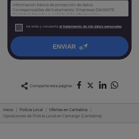
Información básica de protección de datos:
Corresponsables del tratamiento: Empresas DAVANTE
Finalidad: Atender su solicitud de información y
prospección comercial
Derechos: Puede acceder, rectificar y suprimir sus datos,
He leído y consiento
el tratamiento de mis datos personales
así como otros derechos tal y como se explica en nuestra
política de privacidad
.
ENVIAR
Comparte esta página:
Inicio
Policía Local
Ofertas en Cantabria
Oposiciones de Policía Local en Camargo (Cantabria)