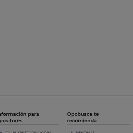
nformación para
Opobusca te
positores
recomienda
Guías de Oposiciones
MasterD