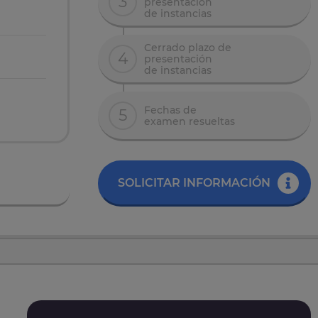
3
presentación
de instancias
Cerrado plazo de
4
presentación
de instancias
Fechas de
5
examen resueltas
SOLICITAR INFORMACIÓN