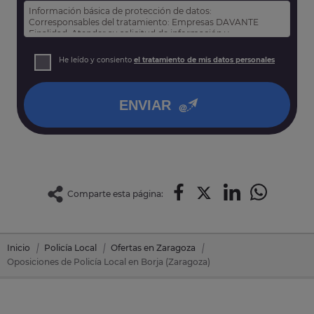
Información básica de protección de datos:
Corresponsables del tratamiento: Empresas DAVANTE
Finalidad: Atender su solicitud de información y
prospección comercial
Derechos: Puede acceder, rectificar y suprimir sus datos,
He leído y consiento
el tratamiento de mis datos personales
así como otros derechos tal y como se explica en nuestra
política de privacidad
.
ENVIAR
Comparte esta página:
Inicio
Policía Local
Ofertas en Zaragoza
Oposiciones de Policía Local en Borja (Zaragoza)