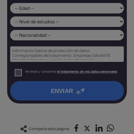
Información básica de protección de datos:
Corresponsables del tratamiento: Empresas DAVANTE
Finalidad: Atender su solicitud de información y
prospección comercial
Derechos: Puede acceder, rectificar y suprimir sus datos,
He leído y consiento
el tratamiento de mis datos personales
así como otros derechos tal y como se explica en nuestra
política de privacidad
.
ENVIAR
Comparte esta página: