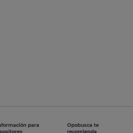
nformación para
Opobusca te
positores
recomienda