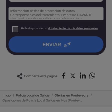
Información básica de protección de datos:
Corresponsables del tratamiento: Empresas DAVANTE
Finalidad: Atender su solicitud de información y
prospección comercial
Derechos: Puede acceder, rectificar y suprimir sus datos,
He leído y consiento
el tratamiento de mis datos personales
así como otros derechos tal y como se explica en nuestra
política de privacidad
.
ENVIAR
Comparte esta página:
Inicio
Policía Local de Galicia
Ofertas en Pontevedra
Oposiciones de Policía Local Galicia en Mos (Pontevedra)