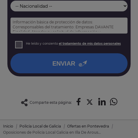
Información básica de protección de datos:
Corresponsables del tratamiento: Empresas DAVANTE
Finalidad: Atender su solicitud de información y
prospección comercial
Derechos: Puede acceder, rectificar y suprimir sus datos,
He leído y consiento
el tratamiento de mis datos personales
así como otros derechos tal y como se explica en nuestra
política de privacidad
.
ENVIAR
Comparte esta página:
Inicio
Policía Local de Galicia
Ofertas en Pontevedra
Oposiciones de Policía Local Galicia en Illa De Arousa (Pontevedra)