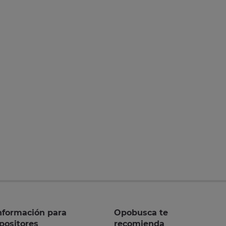
nformación para
Opobusca te
positores
recomienda