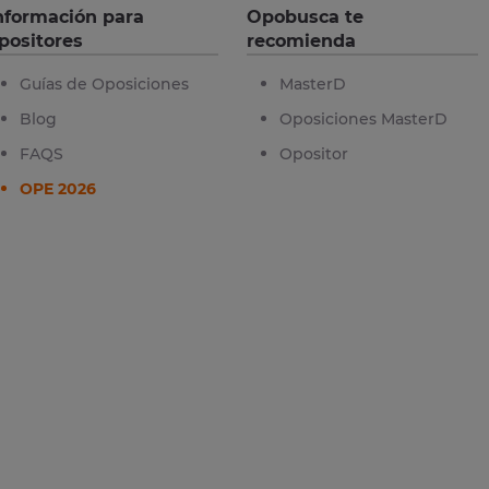
nformación para
Opobusca te
positores
recomienda
Guías de Oposiciones
MasterD
Blog
Oposiciones MasterD
FAQS
Opositor
OPE 2026