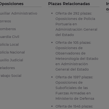
Oposiciones
Plazas Relacionadas
I
o
uxiliar Administrativo
Oferta de 292 plazas:
Oposiciones de Policia
orreos
Portuaria en
omberos
Administración General
del Estado
uardia Civil
Oferta de 105 plazas:
olicía Local
Oposiciones de
olicía Nacional
Observadores de
Meteorología del Estado
uxilio Judicial
en Administración
eladores
General del Estado
rabajo Social
Oferta de 1597 plazas:
Oposiciones de
Suboficiales de las
Fuerzas Armadas en
Ministerio de Defensa
Oferta de 1545 plazas: