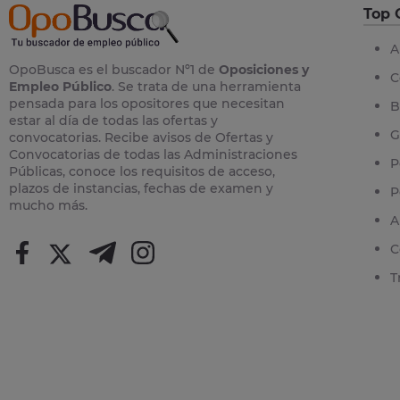
Top 
A
OpoBusca es el buscador Nº1 de
Oposiciones y
C
Empleo Público
. Se trata de una herramienta
pensada para los opositores que necesitan
B
estar al día de todas las ofertas y
G
convocatorias. Recibe avisos de Ofertas y
Convocatorias de todas las Administraciones
P
Públicas, conoce los requisitos de acceso,
plazos de instancias, fechas de examen y
P
mucho más.
A
C
T