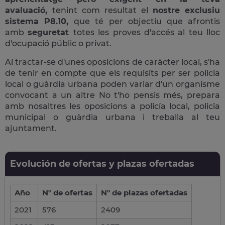
avaluació,
tenint com resultat el
nostre exclusiu
sistema P8.10,
que té per objectiu que afrontis
amb
seguretat
totes les proves d'accés al teu lloc
d'ocupació públic o privat.
Al tractar-se d'unes oposicions de caràcter local, s'ha
de tenir en compte que els requisits per ser policia
local o guàrdia urbana poden variar d'un organisme
convocant a un altre No t'ho pensis més, prepara
amb nosaltres les oposicions a policía local, policia
municipal o guàrdia urbana i treballa al teu
ajuntament.
Evolución de ofertas y plazas ofertadas
Año
Nº de ofertas
Nº de plazas ofertadas
2021
576
2409