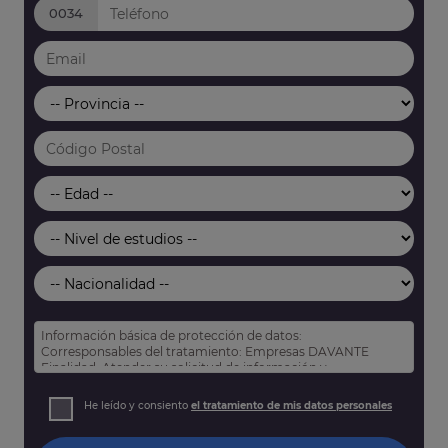
0034
Información básica de protección de datos:
Corresponsables del tratamiento: Empresas DAVANTE
Finalidad: Atender su solicitud de información y
prospección comercial
Derechos: Puede acceder, rectificar y suprimir sus datos,
He leído y consiento
el tratamiento de mis datos personales
así como otros derechos tal y como se explica en nuestra
política de privacidad
.