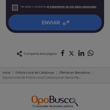
prospección comercial
Derechos: Puede acceder, rectificar y suprimir sus datos,
He leído y consiento
el tratamiento de mis datos personales
así como otros derechos tal y como se explica en nuestra
política de privacidad
.
ENVIAR
Comparte esta página:
Inicio
Policía Local de Catalunya
Ofertas en Barcelona
Oposiciones de Policía Local Catalunya en Santa Margarida De Montbui (Barcelona)