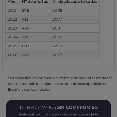
Año
Nº de ofertas
Nº de plazas ofertadas
2021
576
2409
2022
413
2077
2023
465
2001
2024
509
2825
2025
607
3253
2026
422
2027
* La evolución del número de ofertas y de las plazas ofertadas
es un sumatorio de todas las vacantes de esta oposición en
España y sus localidades
TE INFORMAMOS
SIN COMPROMISO
Rellena el formulario para que podamos atenderte