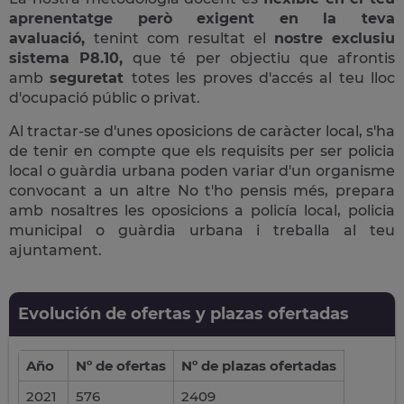
aprenentatge però exigent en la teva
avaluació,
tenint com resultat el
nostre exclusiu
sistema P8.10,
que té per objectiu que afrontis
amb
seguretat
totes les proves d'accés al teu lloc
d'ocupació públic o privat.
Al tractar-se d'unes oposicions de caràcter local, s'ha
de tenir en compte que els requisits per ser policia
local o guàrdia urbana poden variar d'un organisme
convocant a un altre No t'ho pensis més, prepara
amb nosaltres les oposicions a policía local, policia
municipal o guàrdia urbana i treballa al teu
ajuntament.
Evolución de ofertas y plazas ofertadas
Año
Nº de ofertas
Nº de plazas ofertadas
2021
576
2409