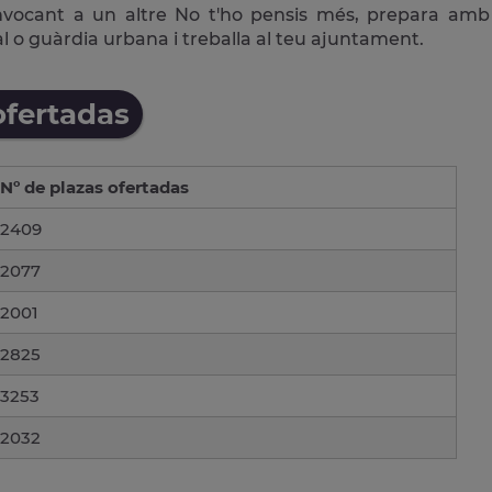
vocant a un altre No t'ho pensis més, prepara amb
pal o guàrdia urbana i treballa al teu ajuntament.
ofertadas
Nº de plazas ofertadas
2409
2077
2001
2825
3253
2032