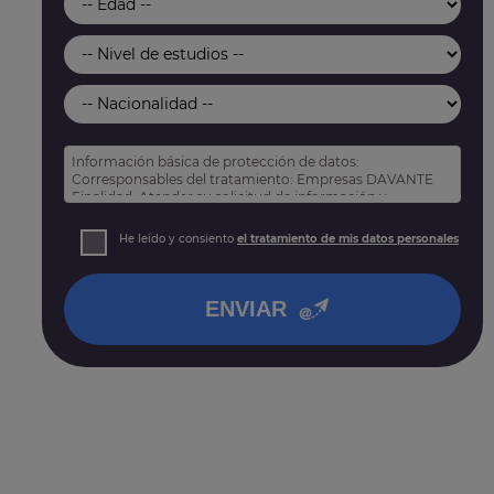
Información básica de protección de datos:
Corresponsables del tratamiento: Empresas DAVANTE
Finalidad: Atender su solicitud de información y
prospección comercial
Derechos: Puede acceder, rectificar y suprimir sus
He leído y consiento
el tratamiento de mis datos personales
datos, así como otros derechos tal y como se explica
en nuestra
política de privacidad
.
ENVIAR