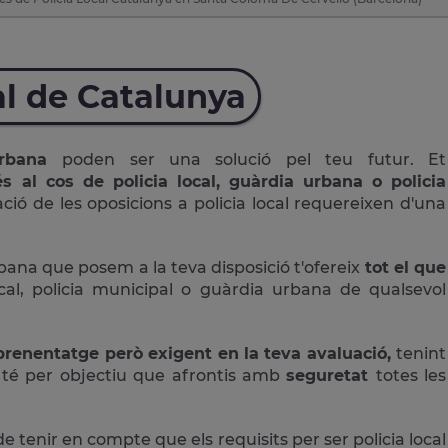
al de Catalunya
 Urbana
poden ser una solució pel teu futur. Et
s al cos de policia local, guàrdia urbana o policia
ció de les oposicions a policia local requereixen d'una
rbana que posem a la teva disposició t'ofereix
tot el que
cal, policia municipal o guàrdia urbana de qualsevol
aprenentatge però exigent en la teva avaluació,
tenint
té per objectiu que afrontis amb
seguretat
totes les
de tenir en compte que els requisits per ser policia local