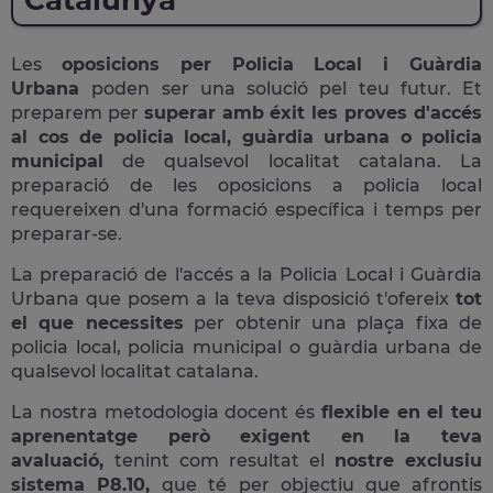
Catalunya
Les
oposicions per Policia Local i Guàrdia
Urbana
poden ser una solució pel teu futur. Et
preparem per
superar amb éxit les proves d'accés
al cos de policia local, guàrdia urbana o policia
municipal
de qualsevol localitat catalana. La
preparació de les oposicions a policia local
requereixen d'una formació específica i temps per
preparar-se.
La preparació de l'accés a la Policia Local i Guàrdia
Urbana que posem a la teva disposició t'ofereix
tot
el que necessites
per obtenir una plaça fixa de
policia local, policia municipal o guàrdia urbana de
qualsevol localitat catalana.
La nostra metodologia docent és
flexible en el teu
aprenentatge però exigent en la teva
avaluació,
tenint com resultat el
nostre exclusiu
sistema P8.10,
que té per objectiu que afrontis