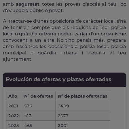
amb
seguretat
totes les proves d'accés al teu lloc
d'ocupació públic o privat.
Al tractar-se d'unes oposicions de caràcter local, s'ha
de tenir en compte que els requisits per ser policia
local o guàrdia urbana poden variar d'un organisme
convocant a un altre No t'ho pensis més, prepara
amb nosaltres les oposicions a policía local, policia
municipal o guàrdia urbana i treballa al teu
ajuntament.
Evolución de ofertas y plazas ofertadas
Año
Nº de ofertas
Nº de plazas ofertadas
2021
576
2409
2022
413
2077
2023
465
2001