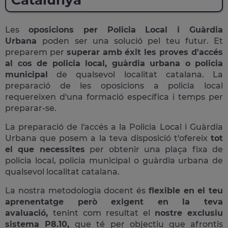
Catalunya
Les
oposicions per Policia Local i Guàrdia
Urbana
poden ser una solució pel teu futur. Et
preparem per
superar amb éxit les proves d'accés
al cos de policia local, guàrdia urbana o policia
municipal
de qualsevol localitat catalana. La
preparació de les oposicions a policia local
requereixen d'una formació específica i temps per
preparar-se.
La preparació de l'accés a la Policia Local i Guàrdia
Urbana que posem a la teva disposició t'ofereix
tot
el que necessites
per obtenir una plaça fixa de
policia local, policia municipal o guàrdia urbana de
qualsevol localitat catalana.
La nostra metodologia docent és
flexible en el teu
aprenentatge però exigent en la teva
avaluació,
tenint com resultat el
nostre exclusiu
sistema P8.10,
que té per objectiu que afrontis