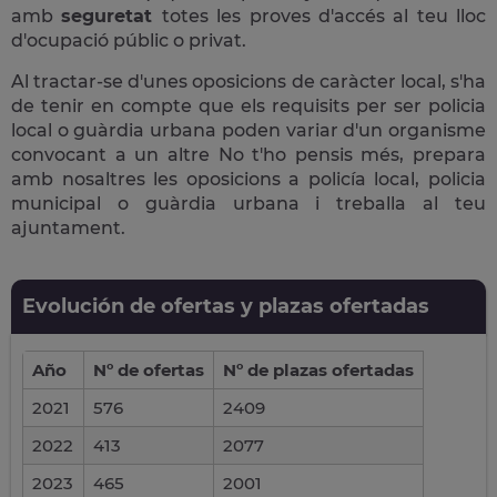
amb
seguretat
totes les proves d'accés al teu lloc
d'ocupació públic o privat.
Al tractar-se d'unes oposicions de caràcter local, s'ha
de tenir en compte que els requisits per ser policia
local o guàrdia urbana poden variar d'un organisme
convocant a un altre No t'ho pensis més, prepara
amb nosaltres les oposicions a policía local, policia
municipal o guàrdia urbana i treballa al teu
ajuntament.
Evolución de ofertas y plazas ofertadas
Año
Nº de ofertas
Nº de plazas ofertadas
2021
576
2409
2022
413
2077
2023
465
2001