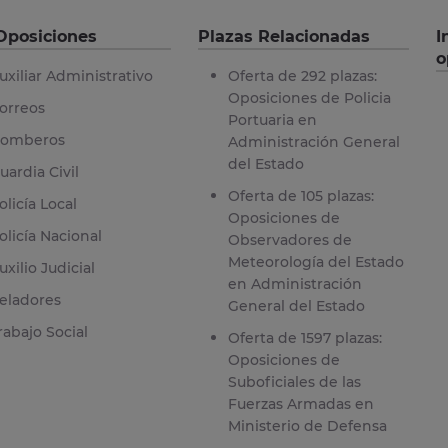
Oposiciones
Plazas Relacionadas
I
o
uxiliar Administrativo
Oferta de 292 plazas:
Oposiciones de Policia
orreos
Portuaria en
omberos
Administración General
del Estado
uardia Civil
Oferta de 105 plazas:
olicía Local
Oposiciones de
olicía Nacional
Observadores de
Meteorología del Estado
uxilio Judicial
en Administración
eladores
General del Estado
rabajo Social
Oferta de 1597 plazas:
Oposiciones de
Suboficiales de las
Fuerzas Armadas en
Ministerio de Defensa