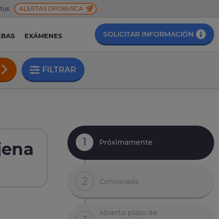
 tus
ALERTAS OPOBUSCA
SOLICITAR INFORMACIÓN
EBAS
EXÁMENES
FILTRAR
1
Próximamente
jena
2
Convocada
Abierto plazo de