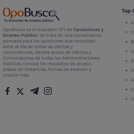
Top 
A
OpoBusca es el buscador Nº1 de
Oposiciones y
C
Empleo Público
. Se trata de una herramienta
pensada para los opositores que necesitan
B
estar al día de todas las ofertas y
G
convocatorias. Recibe avisos de Ofertas y
Convocatorias de todas las Administraciones
P
Públicas, conoce los requisitos de acceso,
plazos de instancias, fechas de examen y
P
mucho más.
A
C
T