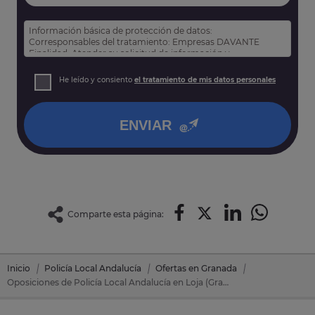
Información básica de protección de datos:
Corresponsables del tratamiento: Empresas DAVANTE
Finalidad: Atender su solicitud de información y
prospección comercial
Derechos: Puede acceder, rectificar y suprimir sus datos,
He leído y consiento
el tratamiento de mis datos personales
así como otros derechos tal y como se explica en nuestra
política de privacidad
.
ENVIAR
Comparte esta página:
Inicio
Policía Local Andalucía
Ofertas en Granada
Oposiciones de Policía Local Andalucía en Loja (Granada)