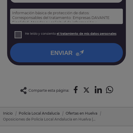
Información básica de protección de datos:
Corresponsables del tratamiento: Empresas DAVANTE
Finalidad: Atender su solicitud de información y
prospección comercial
Derechos: Puede acceder, rectificar y suprimir sus datos,
He leído y consiento
el tratamiento de mis datos personales
así como otros derechos tal y como se explica en nuestra
política de privacidad
.
ENVIAR
Comparte esta página:
Inicio
Policía Local Andalucía
Ofertas en Huelva
Oposiciones de Policía Local Andalucía en Huelva (Huelva)