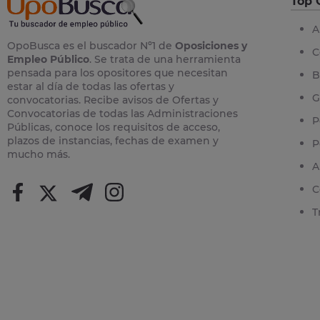
Top 
A
OpoBusca es el buscador Nº1 de
Oposiciones y
C
Empleo Público
. Se trata de una herramienta
pensada para los opositores que necesitan
B
estar al día de todas las ofertas y
G
convocatorias. Recibe avisos de Ofertas y
Convocatorias de todas las Administraciones
P
Públicas, conoce los requisitos de acceso,
plazos de instancias, fechas de examen y
P
mucho más.
A
C
T