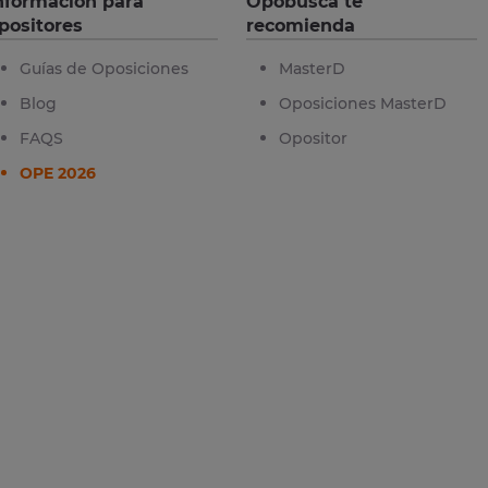
nformación para
Opobusca te
positores
recomienda
Guías de Oposiciones
MasterD
Blog
Oposiciones MasterD
FAQS
Opositor
OPE 2026