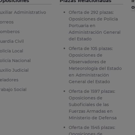
Oposiciones
Plazas Relacionadas
I
o
uxiliar Administrativo
Oferta de 292 plazas:
Oposiciones de Policia
orreos
Portuaria en
omberos
Administración General
del Estado
uardia Civil
Oferta de 105 plazas:
olicía Local
Oposiciones de
olicía Nacional
Observadores de
Meteorología del Estado
uxilio Judicial
en Administración
eladores
General del Estado
rabajo Social
Oferta de 1597 plazas:
Oposiciones de
Suboficiales de las
Fuerzas Armadas en
Ministerio de Defensa
Oferta de 1545 plazas:
Oposiciones de