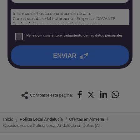
Información básica de protección de datos:
Corresponsables del tratamiento: Empresas DAVANTE
Finalidad: Atender su solicitud de información y
prospección comercial
Derechos: Puede acceder, rectificar y suprimir sus datos,
He leído y consiento
el tratamiento de mis datos personales
así como otros derechos tal y como se explica en nuestra
política de privacidad
.
ENVIAR
Comparte esta página:
Inicio
Policía Local Andalucía
Ofertas en Almería
Oposiciones de Policía Local Andalucía en Dalias (Almería)