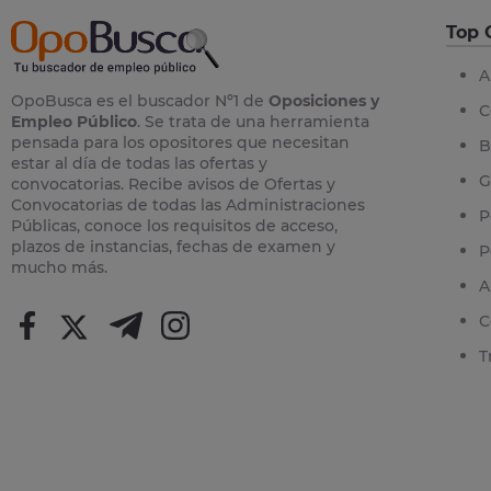
Top 
A
OpoBusca es el buscador Nº1 de
Oposiciones y
C
Empleo Público
. Se trata de una herramienta
pensada para los opositores que necesitan
B
estar al día de todas las ofertas y
G
convocatorias. Recibe avisos de Ofertas y
Convocatorias de todas las Administraciones
P
Públicas, conoce los requisitos de acceso,
plazos de instancias, fechas de examen y
P
mucho más.
A
C
T