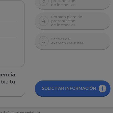
3
presentación
de instancias
Cerrado plazo de
4
presentación
de instancias
Fechas de
5
examen resueltas
gencia
bia tu
SOLICITAR INFORMACIÓN
ca de Puertos de Andalucía