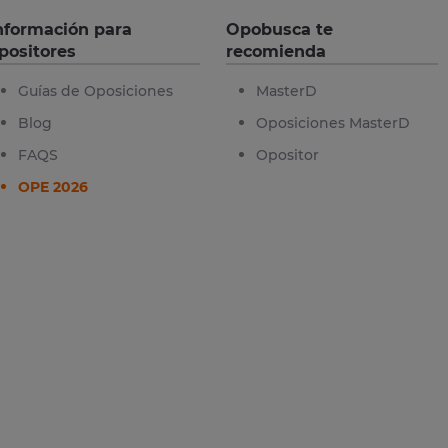
nformación para
Opobusca te
positores
recomienda
Guías de Oposiciones
MasterD
Blog
Oposiciones MasterD
FAQS
Opositor
OPE 2026