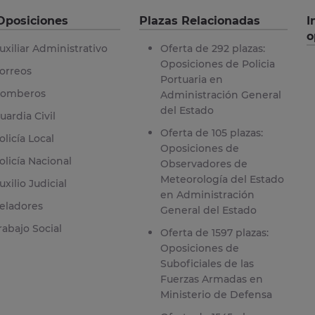
Oposiciones
Plazas Relacionadas
I
o
uxiliar Administrativo
Oferta de 292 plazas:
Oposiciones de Policia
orreos
Portuaria en
omberos
Administración General
del Estado
uardia Civil
Oferta de 105 plazas:
olicía Local
Oposiciones de
olicía Nacional
Observadores de
Meteorología del Estado
uxilio Judicial
en Administración
eladores
General del Estado
rabajo Social
Oferta de 1597 plazas:
Oposiciones de
Suboficiales de las
Fuerzas Armadas en
Ministerio de Defensa