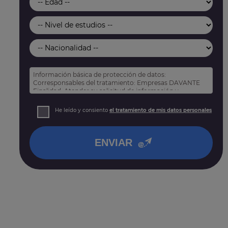
Información básica de protección de datos:
Corresponsables del tratamiento: Empresas DAVANTE
Finalidad: Atender su solicitud de información y
prospección comercial
Derechos: Puede acceder, rectificar y suprimir sus
He leído y consiento
el tratamiento de mis datos personales
datos, así como otros derechos tal y como se explica
en nuestra
política de privacidad
.
ENVIAR