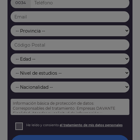
0034
Información básica de protección de datos:
Corresponsables del tratamiento: Empresas DAVANTE
Finalidad: Atender su solicitud de información y
prospección comercial
Derechos: Puede acceder, rectificar y suprimir sus datos,
He leído y consiento
el tratamiento de mis datos personales
así como otros derechos tal y como se explica en nuestra
política de privacidad
.