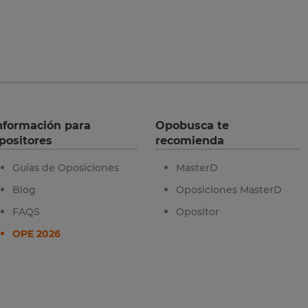
nformación para
Opobusca te
positores
recomienda
Guías de Oposiciones
MasterD
Blog
Oposiciones MasterD
FAQS
Opositor
OPE 2026