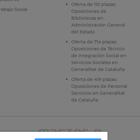
Oferta de 110 plazas:
rabajo Social
Oposiciones de
Bibliotecas en
Administración General
del Estado
Oferta de 714 plazas:
Oposiciones de Técnico
de Integración Social en
Servicios Sociales en
Generalitat de Cataluña
Oferta de 419 plazas:
Oposiciones de Personal
Servicios en Generalitat
de Cataluña