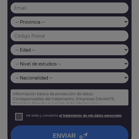
Información básica de protección de datos:
Corresponsables del tratamiento: Empresas DAVANTE
Finalidad: Atender su solicitud de información y
prospección comercial
Derechos: Puede acceder, rectificar y suprimir sus datos,
He leído y consiento
el tratamiento de mis datos personales
así como otros derechos tal y como se explica en nuestra
política de privacidad
.
ENVIAR